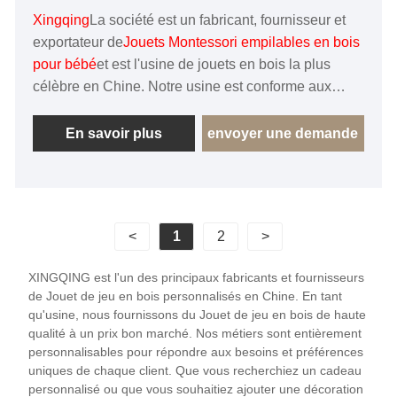
Xingqing
La société est un fabricant, fournisseur et
exportateur de
Jouets Montessori empilables en bois
pour bébé
et est l'usine de jouets en bois la plus
célèbre en Chine. Notre usine est conforme aux
normes FSC et les matériaux sont sûrs et
respectueux de l'environnement. Au plaisir sincère
En savoir plus
envoyer une demande
de devenir votre fournisseur coopératif à long terme
en Chine !
<
1
2
>
XINGQING est l'un des principaux fabricants et fournisseurs
de Jouet de jeu en bois personnalisés en Chine. En tant
qu'usine, nous fournissons du Jouet de jeu en bois de haute
qualité à un prix bon marché. Nos métiers sont entièrement
personnalisables pour répondre aux besoins et préférences
uniques de chaque client. Que vous recherchiez un cadeau
personnalisé ou que vous souhaitiez ajouter une décoration