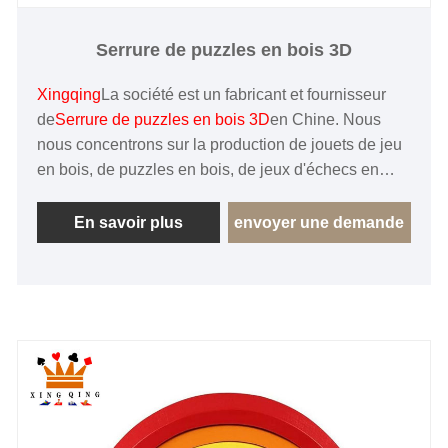
Serrure de puzzles en bois 3D
Xingqing
La société est un fabricant et fournisseur
de
Serrure de puzzles en bois 3D
en Chine. Nous
nous concentrons sur la production de jouets de jeu
en bois, de puzzles en bois, de jeux d'échecs en
bois, de ces objets artisanaux éducatifs, afin de
fournir aux clients des services personnalisés à
En savoir plus
envoyer une demande
guichet unique. Nos produits sont exportés vers
l'Europe, les États-Unis et d'autres pays et régions
développés, par les éloges et la bienvenue des
clients. Nous sommes sincèrement impatients de
travailler avec vous pour progresser ensemble et
parvenir à une coopération gagnant-gagnant !