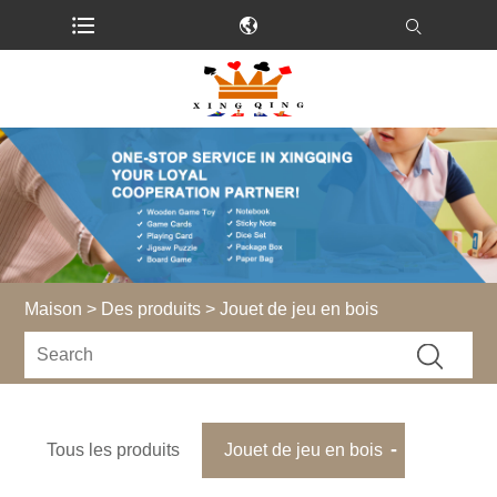
Maison
>
Des produits
> Jouet de jeu en bois
Tous les produits
Jouet de jeu en bois