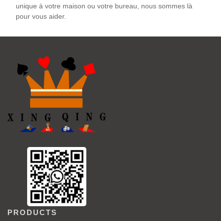
unique à votre maison ou votre bureau, nous sommes là
pour vous aider.
PRODUCTS