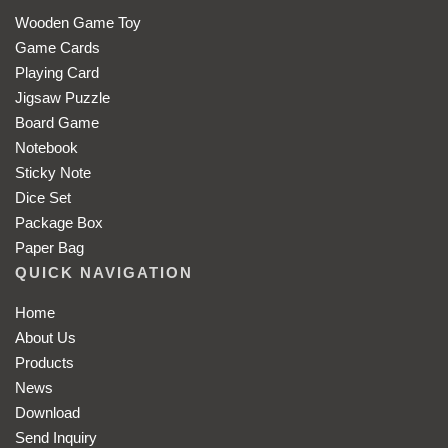
Wooden Game Toy
Game Cards
Playing Card
Jigsaw Puzzle
Board Game
Notebook
Sticky Note
Dice Set
Package Box
Paper Bag
QUICK NAVIGATION
Home
About Us
Products
News
Download
Send Inquiry