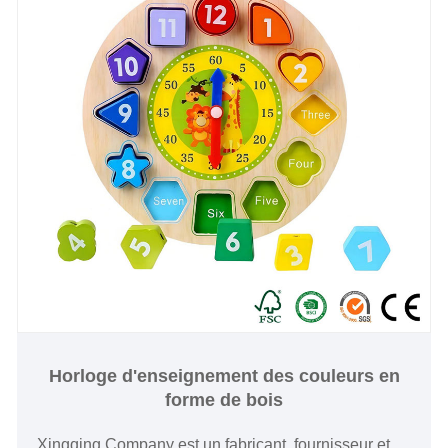
Horloge d'enseignement des couleurs en
forme de bois
Xingqing Company est un fabricant, fournisseur et