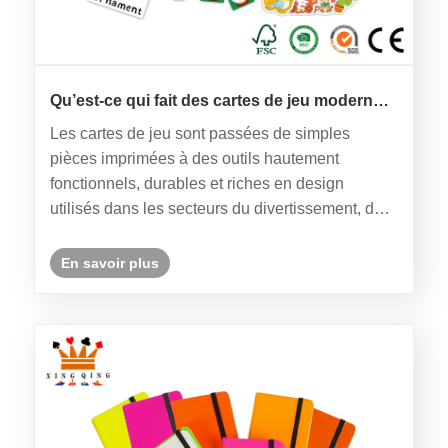
Qu’est-ce qui fait des cartes de jeu modernes
le choix préféré pour le jeu interactif ?
Les cartes de jeu sont passées de simples
pièces imprimées à des outils hautement
fonctionnels, durables et riches en design
utilisés dans les secteurs du divertissement, de
l'éducation, de la vente au détail et de la
promotion. Cet article explore ce que sont les
En savoir plus
cartes de jeu, pourquoi leur struct......