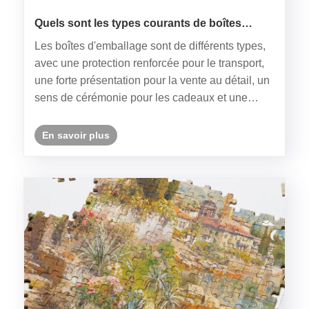
Quels sont les types courants de boîtes
d’emballage ?
Les boîtes d'emballage sont de différents types,
avec une protection renforcée pour le transport,
une forte présentation pour la vente au détail, un
sens de cérémonie pour les cadeaux et une
grande adaptabilité pour les types spéciaux,
contribuant ainsi à rendre l'emballage précis et
En savoir plus
respectueux de ......