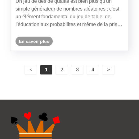
Un jeu de dés de qualité est bien plus qu'un
simple générateur de nombres aléatoires : c'est
un élément fondamental du jeu de table, de
l'éducation aux probabilités et même de la prise
de décision créative. Les jeux de dés modernes
combinent précision mathématique et attrait
En savoir plus
esthétique pour offrir u......
<
1
2
3
4
>