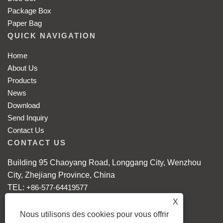
Package Box
Paper Bag
QUICK NAVIGATION
Home
About Us
Products
News
Download
Send Inquiry
Contact Us
CONTACT US
Building 95 Chaoyang Road, Longgang City, Wenzhou
City, Zhejiang Province, China
TEL:
+86-577-64419577
E-MAIL:
grace@xing-qing.com
X
Mobile: +86-18868086608
Nous utilisons des cookies pour vous offrir