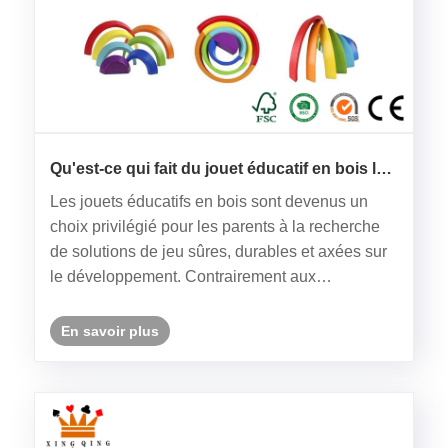
Qu'est-ce qui fait du jouet éducatif en bois le
choix le plus intelligent pour le
Les jouets éducatifs en bois sont devenus un
développement de l'enfant ?
choix privilégié pour les parents à la recherche
de solutions de jeu sûres, durables et axées sur
le développement. Contrairement aux
alternatives en plastique, ces jouets encouragent
la créativité, améliorent les capacités cognitives
En savoir plus
et soutiennent le dé......