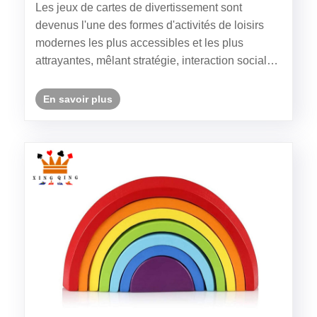
Les jeux de cartes de divertissement sont
devenus l'une des formes d'activités de loisirs
modernes les plus accessibles et les plus
attrayantes, mêlant stratégie, interaction sociale
et créativité dans un format compact et portable.
Qu'ils soient joués entre amis, dans des
En savoir plus
environnements compétitifs......