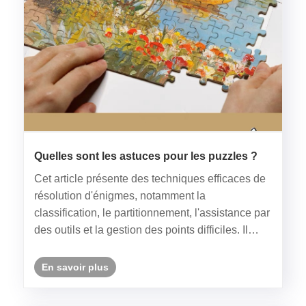
Quelles sont les astuces pour les puzzles ?
Cet article présente des techniques efficaces de
résolution d'énigmes, notamment la
classification, le partitionnement, l'assistance par
des outils et la gestion des points difficiles. Il
peut réduire le temps de résolution d'énigmes de
30 % et aider les nouveaux et les anciens
En savoir plus
joueurs.