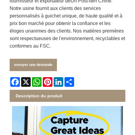
fournisseur et exportateur de
Un Post-it
en Chine.
Notre usine fournit aux clients des services
personnalisés à guichet unique, de haute qualité et à
prix bon marché pour obtenir la confiance et les
éloges unanimes des clients. Nos matières premières
sont respectueuses de l'environnement, recyclables et
conformes au FSC.
envoyer une demande
Facebook
X
WhatsApp
Pinterest
LinkedIn
Share
Description du produit